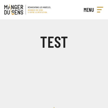
Manger
MENU
du
Réinventons
sens
les
modèles
TEST