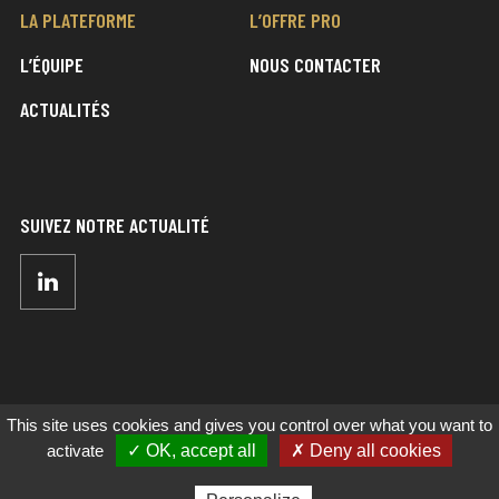
LA PLATEFORME
L’OFFRE PRO
L’ÉQUIPE
NOUS CONTACTER
ACTUALITÉS
SUIVEZ NOTRE ACTUALITÉ
LinkedIn
This site uses cookies and gives you control over what you want to
Manger du Sens © 2020-2026. Tous droits réservés
activate
✓ OK, accept all
✗ Deny all cookies
Mentions légales
Plan du site